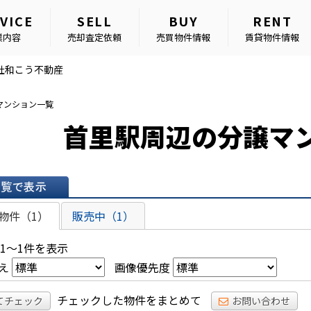
VICE
SELL
BUY
RENT
業内容
売却査定依頼
売買物件情報
賃貸物件情報
社和こう不動産
マンション一覧
首里駅周辺の分譲マ
表示
物件（1）
販売中（1）
 1～1件を表示
え
画像優先度
チェックした物件をまとめて
てチェック
お問い合わせ