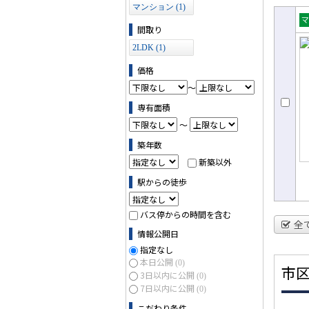
マンション (1)
間取り
売
ョ
2LDK (1)
価格
～
専有面積
～
築年数
新築以外
駅からの徒歩
バス停からの時間を含む
全
情報公開日
指定なし
本日公開
(0)
市
3日以内に公開
(0)
7日以内に公開
(0)
こだわり条件