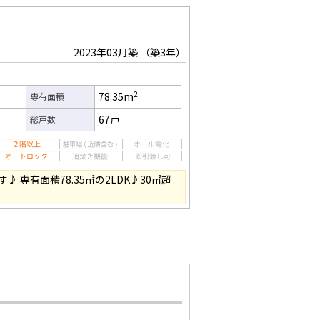
）
2023年03月築
（築3年）
2
78.35m
専有面積
67戸
総戸数
 専有面積78.35㎡の2LDK♪30㎡超