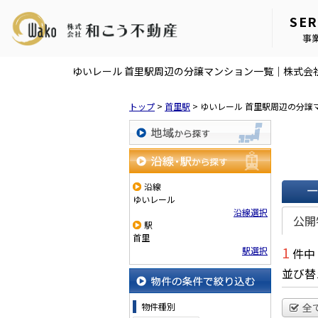
SER
事
ゆいレール 首里駅周辺の分譲マンション一覧｜株式会
トップ
>
首里駅
>
ゆいレール 首里駅周辺の分譲
地域から探す
沿線・駅から探す
沿線
ゆいレール
一覧で
沿線選択
公開
駅
首里
1
駅選択
件中
並び替
物件の条件で絞り込む
物件種別
全