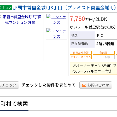
那覇市首里金城町3丁目（プレミスト首里金城町
マンシ
7,780
2LDK
ン
万円
/
ゆいレール 首里駅
徒歩18分
ＲＣ
構造
4階
/
9階建
所在階/階数
※オーナーチェンジ物件です♪
のルーフバルコニー付♪ …
チェックした物件をまとめて
てチェック
お問い合わせ
区町村で検索