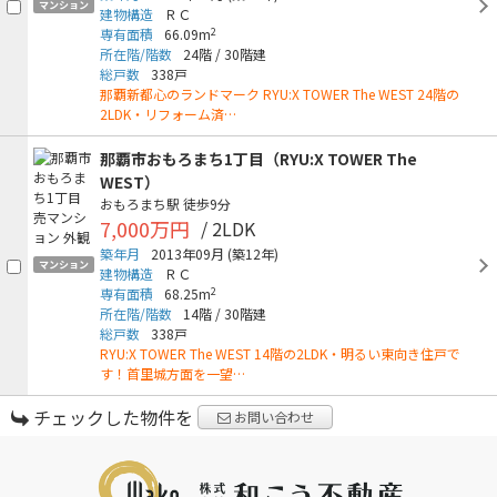
マンション
建物構造
ＲＣ
2
専有面積
66.09m
所在階/階数
24階
/
30階建
総戸数
338戸
那覇新都心のランドマーク RYU:X TOWER The WEST 24階の
2LDK・リフォーム済…
那覇市おもろまち1丁目（RYU:X TOWER The
WEST）
おもろまち駅
徒歩9分
7,000万円
/ 2LDK
築年月
2013年09月
(築12年)
マンション
建物構造
ＲＣ
2
専有面積
68.25m
所在階/階数
14階
/
30階建
総戸数
338戸
RYU:X TOWER The WEST 14階の2LDK・明るい東向き住戸で
す！首里城方面を一望…
チェックした物件を
お問い合わせ